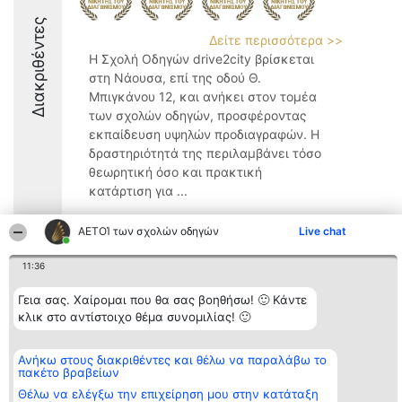
Διακριθέντες
Δείτε περισσότερα >>
Η Σχολή Οδηγών drive2city βρίσκεται
στη Νάουσα, επί της οδού Θ.
Μπιγκάνου 12, και ανήκει στον τομέα
των σχολών οδηγών, προσφέροντας
εκπαίδευση υψηλών προδιαγραφών. Η
δραστηριότητά της περιλαμβάνει τόσο
θεωρητική όσο και πρακτική
κατάρτιση για ...
8.8
ΑΕΤΟΊ των σχολών οδηγών
Live chat
11:36
Διοργανωτής της
Κατάταξη
Επικοινωνία
Γεια σας. Χαίρομαι που θα σας βοηθήσω! 🙂 Κάντε
κατάταξης
Διακριθέντες
Επικοινωνία
BEAUTIFUL COMPANY
Λίστα όλων
κλικ στο αντίστοιχο θέμα συνομιλίας! 🙂
Μονοπρόσωπη ΙΚΕ
των
ΤΗΛ. ΕΠΙΚΟΙΝΩΝΙΑΣ:
διακριθέντων
2104128019
Μεθοδολογία
Ανήκω στους διακριθέντες και θέλω να παραλάβω το
email:
Όροι &
πακέτο βραβείων
aetoi@beautifulcompany.co
προϋποθέσεις
Θέλω να ελέγξω την επιχείρηση μου στην κατάταξη
ΠΟΛΙΤΙΚΗ