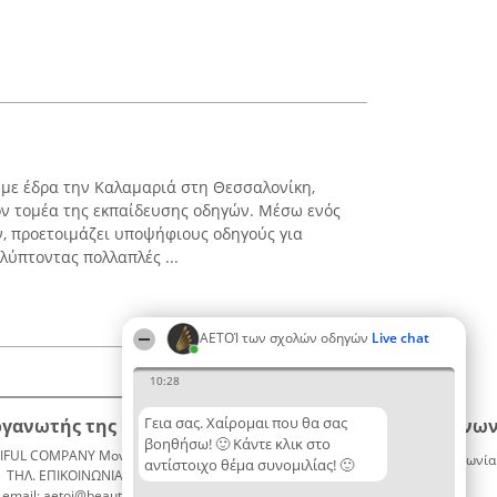
 με έδρα την Καλαμαριά στη Θεσσαλονίκη,
ον τομέα της εκπαίδευσης οδηγών. Μέσω ενός
 προετοιμάζει υποψήφιους οδηγούς για
λύπτοντας πολλαπλές ...
ΑΕΤΟΊ των σχολών οδηγών
Live chat
10:28
Γεια σας. Χαίρομαι που θα σας
ργανωτής της κατάταξης
Κατάταξη
Επικοινων
βοηθήσω! 🙂 Κάντε κλικ στο
IFUL COMPANY Μονοπρόσωπη ΙΚΕ
Διακριθέντες
Επικοινωνία
αντίστοιχο θέμα συνομιλίας! 🙂
ΤΗΛ. ΕΠΙΚΟΙΝΩΝΙΑΣ: 2104128019
Λίστα
email: aetoi@beautifulcompany.co
όλων των