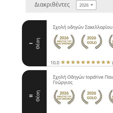
Διακριθέντες
2026
Σχολή οδηγών Σακελλαρίο
Θέση
I
10.0
Σχολή Οδηγών topdrive Πα
Γεώργιος
Θέση
II