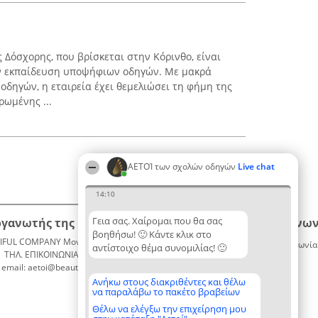
Δόσχορης, που βρίσκεται στην Κόρινθο, είναι
ν εκπαίδευση υποψήφιων οδηγών. Με μακρά
οδηγών, η εταιρεία έχει θεμελιώσει τη φήμη της
ρωμένης ...
ΑΕΤΟΊ των σχολών οδηγών
Live chat
14:10
Γεια σας. Χαίρομαι που θα σας
ργανωτής της κατάταξης
Κατάταξη
Επικοινων
βοηθήσω! 🙂 Κάντε κλικ στο
IFUL COMPANY Μονοπρόσωπη ΙΚΕ
Διακριθέντες
Επικοινωνία
αντίστοιχο θέμα συνομιλίας! 🙂
ΤΗΛ. ΕΠΙΚΟΙΝΩΝΙΑΣ: 2104128019
Λίστα
email: aetoi@beautifulcompany.co
όλων των
διακριθέντων
Ανήκω στους διακριθέντες και θέλω
να παραλάβω το πακέτο βραβείων
Μεθοδολογία
Όροι &
Θέλω να ελέγξω την επιχείρηση μου