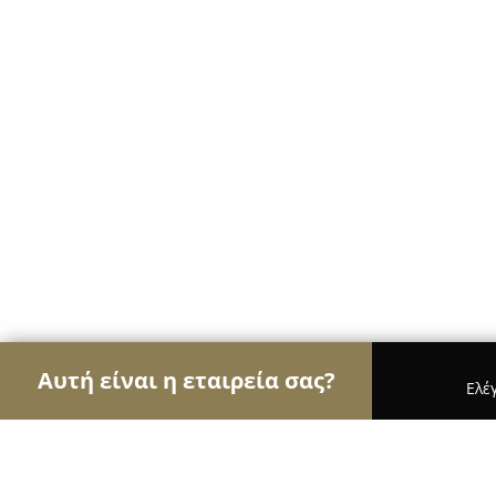
Αυτή είναι η εταιρεία σας?
Ελέ
Αετοί των σχολών οδηγών
Σχολές Οδηγών, Εκπ