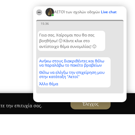
ΑΕΤΟΊ των σχολών οδηγών
Live chat
15:36
Γεια σας. Χαίρομαι που θα σας
βοηθήσω! 🙂 Κάντε κλικ στο
αντίστοιχο θέμα συνομιλίας! 🙂
Ανήκω στους διακριθέντες και θέλω
να παραλάβω το πακέτο βραβείων
Θέλω να ελέγξω την επιχείρηση μου
στην κατάταξη "Αετοί"
Άλλο θέμα
Έλεγχος
τε την επιτυχία σας.
ΟΛΑΟΥ