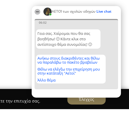
ΑΕΤΟΊ των σχολών οδηγών
Live chat
06:02
Γεια σας. Χαίρομαι που θα σας
βοηθήσω! 🙂 Κάντε κλικ στο
αντίστοιχο θέμα συνομιλίας! 🙂
Ανήκω στους διακριθέντες και θέλω
να παραλάβω το πακέτο βραβείων
Θέλω να ελέγξω την επιχείρηση μου
στην κατάταξη "Αετοί"
Άλλο θέμα
Έλεγχος
τε την επιτυχία σας.
ης Ευάγγελος