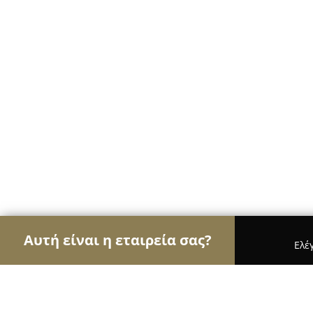
Αυτή είναι η εταιρεία σας?
Ελέ
Αετοί των σχολών οδηγών
Σχολές Οδηγών, Εκπ