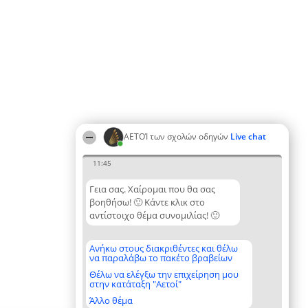
ΑΕΤΟΊ των σχολών οδηγών
Live chat
11:45
Γεια σας. Χαίρομαι που θα σας
βοηθήσω! 🙂 Κάντε κλικ στο
αντίστοιχο θέμα συνομιλίας! 🙂
Ανήκω στους διακριθέντες και θέλω
να παραλάβω το πακέτο βραβείων
Θέλω να ελέγξω την επιχείρηση μου
στην κατάταξη "Αετοί"
Άλλο θέμα