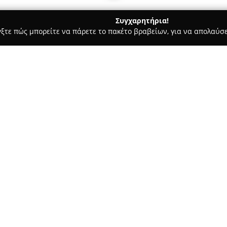
Συγχαρητήρια!
γξτε πώς μπορείτε να πάρετε το πακέτο βραβείων, για να απολαύσε
αίδευση Οδηγών - Θεσσαλονίκη
Μπάδης Σχολή Οδήγησης
Σχετικά με την εταιρεία:
Η
Μπάδης Σχολή Οδήγησης
βρ
οδού Εθνικής Αμύνης 16, και 
απόκτηση διπλώματος οδήγησης
διατηρεί αδιάλειπτα την προσ
Δείτε περισσότερα >>
υπεύθυνων οδηγών. Η εξειδίκ
όσο και μοτοσυκλετών.
Ιδιαίτερο χαρακτηριστικό της
οδήγηση, καθώς το εκπαιδευτι