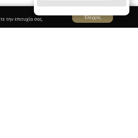
Έλεγχος
τε την επιτυχία σας.
ίσκεται στην καρδιά της Θεσσαλονίκης, επί της
εστιάζει στην εκπαίδευση υποψηφίων οδηγών για
. Από το 2008, οπότε και ιδρύθηκε, η σχολή
ήλωσή της στη δημιουργία ικανών και
ευσή της αφορά τόσο διπλώματα αυτοκινήτων
 σχολής αποτελεί η έμφαση στην αμυντική
κό προσωπικό προτρέπει τους μαθητές να