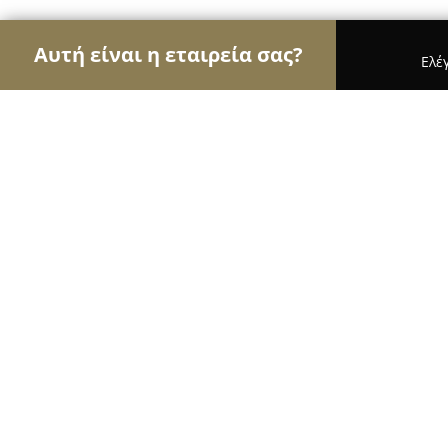
Αυτή είναι η εταιρεία σας?
Ελέ
Αετοί των σχολών οδηγών
Σχολές Οδηγών, Εκπ
Μπάδης Σχολή Οδήγησης
10
(489)
Θεσσαλονίκη, Εθνικής Αμύνης 16
Εμφάνιση αριθμού τηλεφώνου