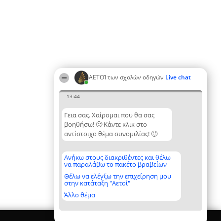
ΑΕΤΟΊ των σχολών οδηγών
Live chat
13:44
Γεια σας. Χαίρομαι που θα σας
βοηθήσω! 🙂 Κάντε κλικ στο
αντίστοιχο θέμα συνομιλίας! 🙂
Ανήκω στους διακριθέντες και θέλω
να παραλάβω το πακέτο βραβείων
Θέλω να ελέγξω την επιχείρηση μου
στην κατάταξη "Αετοί"
Άλλο θέμα