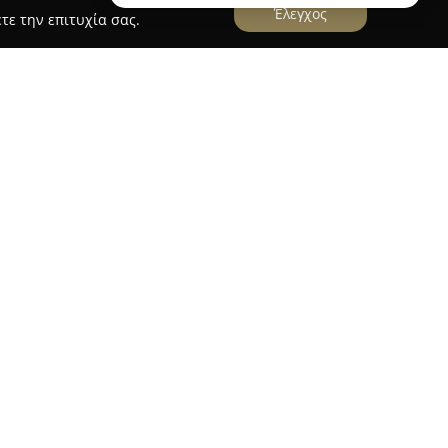
Έλεγχος
τε την επιτυχία σας.
τηριοποιείται στον χώρο της εκπαίδευσης
985, διαθέτοντας μακρά εμπειρία στον κλάδο.
άτομα που επιθυμούν να αποκτήσουν δίπλωμα
ις βάθος κατανόηση των διαδικασιών και στην
κής Κυκλοφορίας. Βασικός της στόχος είναι η
σης και η προώθηση σωστής οδικής
τα για όλες τις κατηγορίες διπλωμάτων,
α όσο και τα δίκυκλα. Ιδιαίτερα, δίνεται έμφαση
σφέροντας σταδιακή μετάβαση μεταξύ των