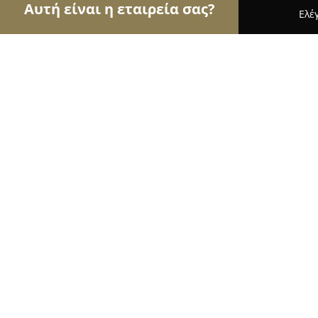
Αυτή είναι η εταιρεία σας?
Ελέ
Αετοί των σχολών οδηγών
Σχολές Οδηγών, Εκπ
Σχολή οδηγών ΜΠΑΚΑΣ
10
(109)
Ιωάννινα, Αγίας Μαρίνας 9
Εμφάνιση αριθμού τηλεφώνου