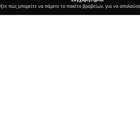
γξτε πώς μπορείτε να πάρετε το πακέτο βραβείων, για να απολαύσε
αίδευση Οδηγών - Ιωάννινα
Σχολή οδηγών ΜΠΑΚΑΣ
Σχετικά με την εταιρεία:
Η
Σχολή Οδηγών Μπάκας
δρασ
οδηγών στα Ιωάννινα από το 1
Παρέχει πλήρη κατάρτιση σε 
οδήγησης, εστιάζοντας στην ε
Δείτε περισσότερα >>
ορθή εφαρμογή του Κώδικα Οδι
ενίσχυση της ασφαλούς οδήγη
συμπεριφοράς.
Η σχολή πραγματοποιεί μαθήμα
καλύπτοντας τόσο τα αυτοκίνητ
στην εκμάθηση δικύκλων, προ