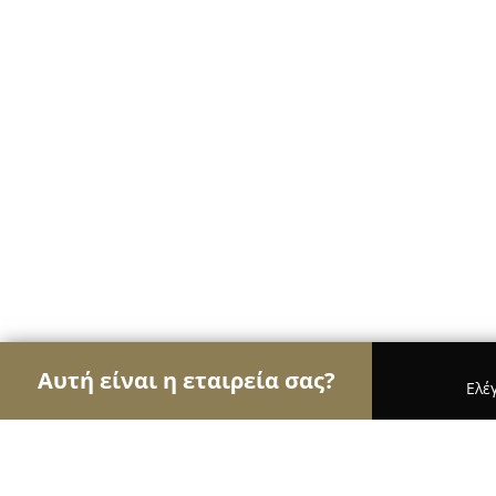
Αυτή είναι η εταιρεία σας?
Ελέ
Αετοί των σχολών οδηγών
Σχολές Οδηγών, Εκπ