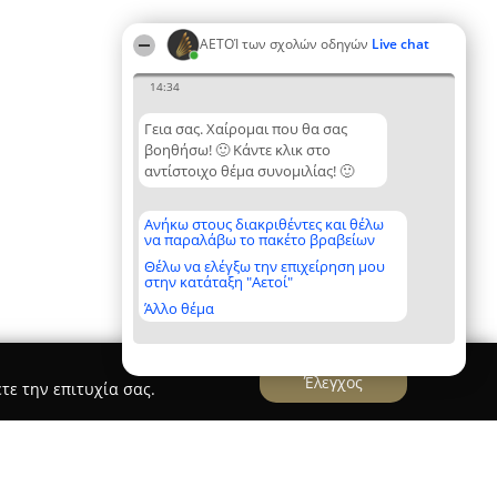
ΑΕΤΟΊ των σχολών οδηγών
Live chat
14:34
Γεια σας. Χαίρομαι που θα σας
βοηθήσω! 🙂 Κάντε κλικ στο
αντίστοιχο θέμα συνομιλίας! 🙂
Ανήκω στους διακριθέντες και θέλω
να παραλάβω το πακέτο βραβείων
Θέλω να ελέγξω την επιχείρηση μου
στην κατάταξη "Αετοί"
Άλλο θέμα
Έλεγχος
τε την επιτυχία σας.
 Βέροιας"