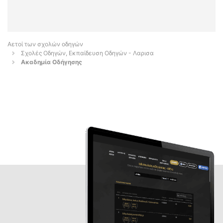
Αετοί των σχολών οδηγών
Σχολές Οδηγών, Εκπαίδευση Οδηγών - Λαρισα
Ακαδημία Οδήγησης