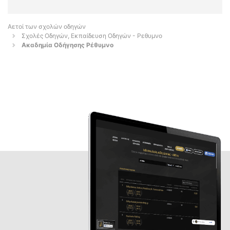
Αετοί των σχολών οδηγών
Σχολές Οδηγών, Εκπαίδευση Οδηγών - Ρεθυμνο
Ακαδημία Οδήγησης Ρέθυμνο