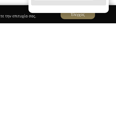
Έλεγχος
τε την επιτυχία σας.
ππάς
χαρακτηρίζεται από πολυετή
ης εκπαίδευσης οδηγών, έχοντας παρουσία για
πό την καθοδήγηση του κ. Μιχάλη Παππά ως
ιακρίνεται για τη δυνατότητα προσαρμογής της
ρακτηριστικά και ανάγκες κάθε σπουδαστή,
υψηλό ποσοστό επιτυχίας 85% στις πρακτικές
άθεια.
προγραμμάτων, συμπεριλαμβανομένων