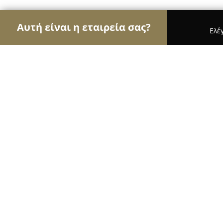
Αυτή είναι η εταιρεία σας?
Ελέ
Αετοί των σχολών οδηγών
Σχολές Οδηγών, Εκπ
Σχολή Οδηγών Μιχάλης Παππάς
9.2
(30)
Χαλάνδρι, 15238 Athens, Greece
Εμφάνιση αριθμού τηλεφώνου