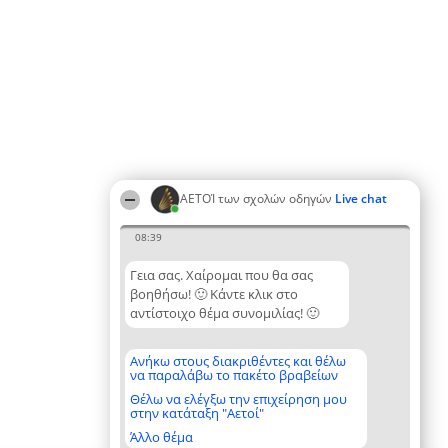
ΑΕΤΟΊ των σχολών οδηγών
Live chat
08:39
Γεια σας. Χαίρομαι που θα σας
βοηθήσω! 🙂 Κάντε κλικ στο
αντίστοιχο θέμα συνομιλίας! 🙂
Ανήκω στους διακριθέντες και θέλω
να παραλάβω το πακέτο βραβείων
Θέλω να ελέγξω την επιχείρηση μου
στην κατάταξη "Αετοί"
Άλλο θέμα