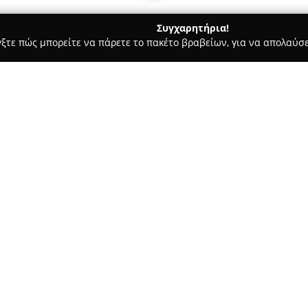
Συγχαρητήρια!
γξτε πώς μπορείτε να πάρετε το πακέτο βραβείων, για να απολαύσε
αίδευση Οδηγών - Χαλάνδρι
Σχολή Οδηγών Μιχάλης Παππάς
Σχετικά με την εταιρεία:
Η
Σχολή Οδηγών Μιχάλης Πα
δραστηριοποίηση στον τομέα τ
περισσότερα από 25 χρόνια. Υ
κύριου εκπαιδευτή, η σχολή δ
διδασκαλίας στα ιδιαίτερα χα
γεγονός που αντανακλάται σε 
εξετάσεις με την πρώτη προσπ
Η σχολή προσφέρει πληθώρα 