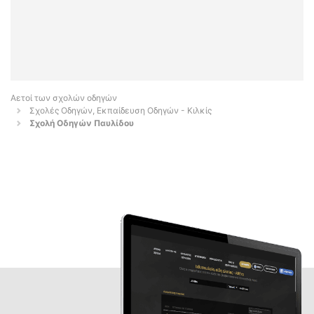
Αετοί των σχολών οδηγών
Σχολές Οδηγών, Εκπαίδευση Οδηγών - Κιλκίς
Σχολή Οδηγών Παυλίδου