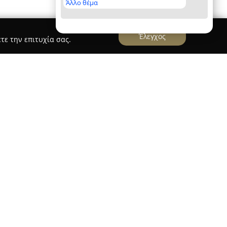
Άλλο θέμα
Έλεγχος
τε την επιτυχία σας.
ΛΗ ΟΔΗΓΩΝ - ΧΟΛΑΡΓΟΣ
ης
βρίσκεται στον Χολαργό, στη Λεωφόρο
εται στην παροχή εκσυγχρονισμένης εκπαίδευσης
ειών. Η αποστολή της σχολής επικεντρώνεται
ηγών, μέσω μιας υποστηρικτικής και φιλικής
ιοποιούνται σύγχρονες οπτικοακουστικές
κτική διδασκαλία χρησιμοποιούνται ασφαλή και
is 1400cc Diesel, προσφέροντας άνεση και