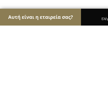
Αυτή είναι η εταιρεία σας?
Ελέ
Αετοί των σχολών οδηγών
Σχολές Οδηγών, Εκπ
ΠΟΤΑΜΙΑΝΑΚΗΣ ΓΕΩΡΓΙΟΣ - ΣΧΟΛ
ΧΟΛΑΡΓΟΣ
9.3
(24)