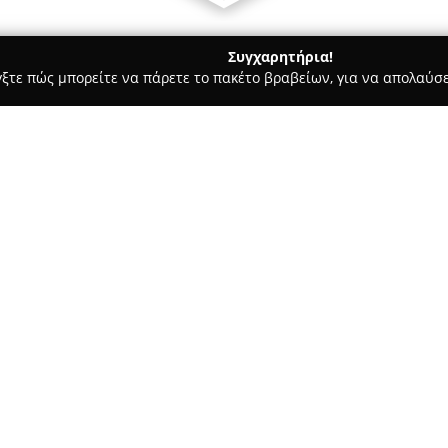
Συγχαρητήρια!
γξτε πώς μπορείτε να πάρετε το πακέτο βραβείων, για να απολαύσε
αίδευση Οδηγών - Χολαργός
ΠΟΤΑΜΙΑΝΑΚΗΣ ΓΕΩΡΓΙΟΣ - ΣΧΟ
Η ΟΔΗΓΩΝ -
Σχετικά με την εταιρεία:
Η
Σχολή Οδηγών Ποταμιανάκ
Περικλέους 20, και εξειδικεύ
οδήγησης για την απόκτηση αδ
στη διαμόρφωση υπεύθυνων οδ
διαδικασίας μάθησης.
Δείτε περισσότερα >>
Στην θεωρητική εκπαίδευση αξ
τεχνολογίες, ενώ για την πρα
μοντέρνα οχήματα, όπως το Yar