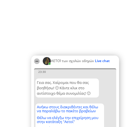
ΑΕΤΟΊ των σχολών οδηγών
Live chat
23:30
Γεια σας. Χαίρομαι που θα σας
βοηθήσω! 🙂 Κάντε κλικ στο
αντίστοιχο θέμα συνομιλίας! 🙂
Ανήκω στους διακριθέντες και θέλω
να παραλάβω το πακέτο βραβείων
Θέλω να ελέγξω την επιχείρηση μου
στην κατάταξη "Αετοί"