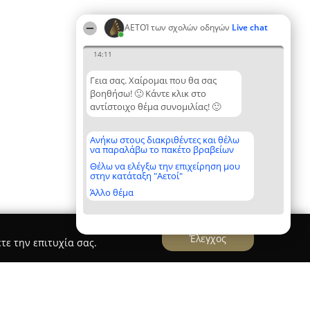
ΑΕΤΟΊ των σχολών οδηγών
Live chat
14:11
Γεια σας. Χαίρομαι που θα σας
βοηθήσω! 🙂 Κάντε κλικ στο
αντίστοιχο θέμα συνομιλίας! 🙂
Ανήκω στους διακριθέντες και θέλω
να παραλάβω το πακέτο βραβείων
Θέλω να ελέγξω την επιχείρηση μου
στην κατάταξη "Αετοί"
Άλλο θέμα
Έλεγχος
τε την επιτυχία σας.
ς