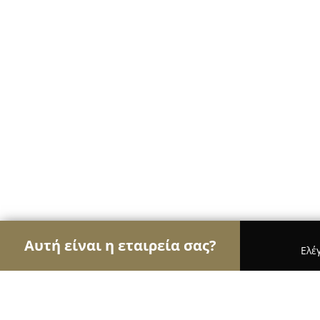
Αυτή είναι η εταιρεία σας?
Ελέ
Αετοί των σχολών οδηγών
Σχολές Οδηγών, Εκπ