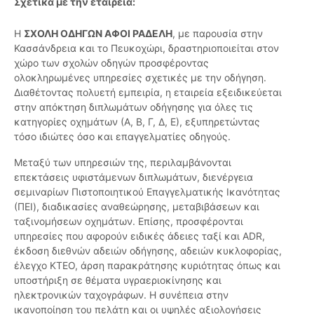
Σχετικά με την εταιρεία:
Η
ΣΧΟΛΗ ΟΔΗΓΩΝ ΑΦΟΙ ΡΑΔΕΛΗ
, με παρουσία στην
Κασσάνδρεια και το Πευκοχώρι, δραστηριοποιείται στον
χώρο των σχολών οδηγών προσφέροντας
ολοκληρωμένες υπηρεσίες σχετικές με την οδήγηση.
Διαθέτοντας πολυετή εμπειρία, η εταιρεία εξειδικεύεται
στην απόκτηση διπλωμάτων οδήγησης για όλες τις
κατηγορίες οχημάτων (Α, Β, Γ, Δ, Ε), εξυπηρετώντας
τόσο ιδιώτες όσο και επαγγελματίες οδηγούς.
Μεταξύ των υπηρεσιών της, περιλαμβάνονται
επεκτάσεις υφιστάμενων διπλωμάτων, διενέργεια
σεμιναρίων Πιστοποιητικού Επαγγελματικής Ικανότητας
(ΠΕΙ), διαδικασίες αναθεώρησης, μεταβιβάσεων και
ταξινομήσεων οχημάτων. Επίσης, προσφέρονται
υπηρεσίες που αφορούν ειδικές άδειες ταξί και ADR,
έκδοση διεθνών αδειών οδήγησης, αδειών κυκλοφορίας,
έλεγχο ΚΤΕΟ, άρση παρακράτησης κυριότητας όπως και
υποστήριξη σε θέματα υγραεριοκίνησης και
ηλεκτρονικών ταχογράφων. Η συνέπεια στην
ικανοποίηση του πελάτη και οι υψηλές αξιολογήσεις