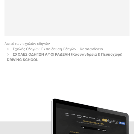
Αετοί των σχολών οδηγών
Σχολές Οδηγών, Εκπαίδευση Οδηγών - Κασσανδρεια
ΣΧΟΛΕΣ ΟΔΗΓΩΝ ΑΦΟΙ ΡΑΔΕΛΗ (Κασσανδρεία & Πευκοχώρι)
DRIVING SCHOOL