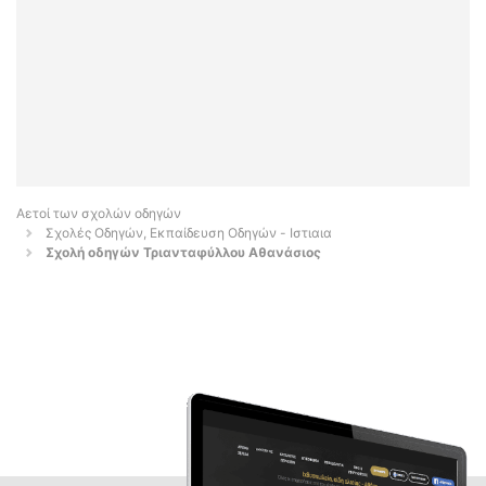
Αετοί των σχολών οδηγών
Σχολές Οδηγών, Εκπαίδευση Οδηγών - Ιστιαια
Σχολή οδηγών Τριανταφύλλου Αθανάσιος