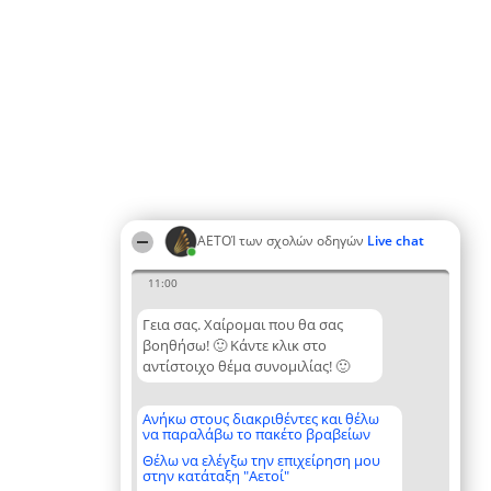
ΑΕΤΟΊ των σχολών οδηγών
Live chat
11:00
Γεια σας. Χαίρομαι που θα σας
βοηθήσω! 🙂 Κάντε κλικ στο
αντίστοιχο θέμα συνομιλίας! 🙂
Ανήκω στους διακριθέντες και θέλω
να παραλάβω το πακέτο βραβείων
Θέλω να ελέγξω την επιχείρηση μου
στην κατάταξη "Αετοί"