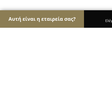
Αυτή είναι η εταιρεία σας?
Ελέ
Αετοί των σχολών οδηγών
Σχολές Οδηγών, Εκπ
Σχολή Οδηγών Τσαγκαράκης Παναγ
10
(597)
Αθήνα, Mapped by NetworkPanda.com