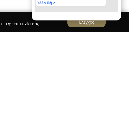
Άλλο θέμα
Έλεγχος
τε την επιτυχία σας.
ιώτης
ς
βρίσκεται στα Κάτω Πατήσια και διακρίνεται
ευτικές υπηρεσίες που προσφέρει σε υποψήφιους
χρονη εμπειρία της στον κλάδο. Η σχολή
δήγησης σε αυτοκίνητα και δίκυκλα,
εις τόσο των αρχάριων όσο και των πιο
λα παρέχει λύσεις για την ανανέωση αδειών