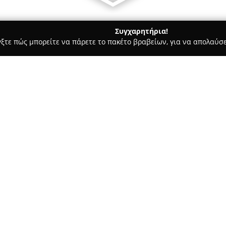
Συγχαρητήρια!
γξτε πώς μπορείτε να πάρετε το πακέτο βραβείων, για να απολαύσε
αίδευση Οδηγών - Αθήνα
Σχολή Οδηγών Τσαγκαράκης Παναγ
ιώτης
Σχετικά με την εταιρεία:
Η
Σχολή Οδηγών Τσαγκαράκη
για τις ολοκληρωμένες εκπαιδ
οδηγούς, με έμφαση στην πολύ
ασχολείται με τη διδασκαλία ο
Δείτε περισσότερα >>
ανταποκρινόμενη στις απαιτήσ
έμπειρων οδηγών, ενώ παράλλη
οδήγησης.