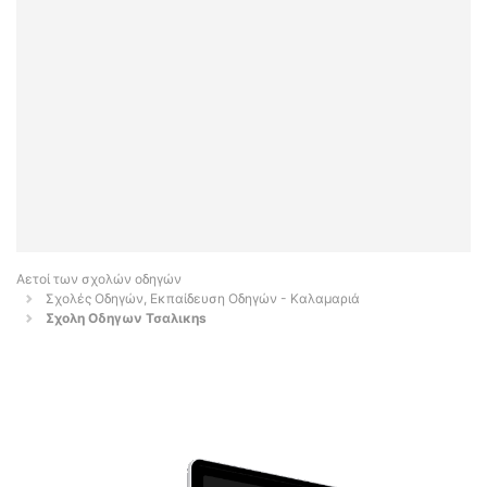
Αετοί των σχολών οδηγών
Σχολές Οδηγών, Εκπαίδευση Οδηγών - Καλαμαριά
Σχολη Οδηγων Τσαλικηs