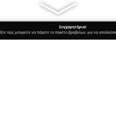
Συγχαρητήρια!
γξτε πώς μπορείτε να πάρετε το πακέτο βραβείων, για να απολαύσε
ίδευση Οδηγών - Περιστέρι
Σχολή Οδηγών - Beepbeep
Σχετικά με την εταιρεία:
Η
Σχολή Οδηγών Beepbeep
δρ
Περιστερίου, εξειδικεύεται σ
διπλωμάτων οδήγησης για διά
μοτοσικλέτες, φορτηγά και λεω
Δείτε περισσότερα >>
διαμορφώνει υπεύθυνους και α
επιτυχία των εξετάσεων, αλλά