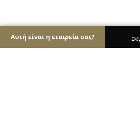
Αυτή είναι η εταιρεία σας?
Ελέ
Αετοί των σχολών οδηγών
Σχολές Οδηγών, Εκπα
Σχολή Οδηγών - Beepbeep
10
(499)