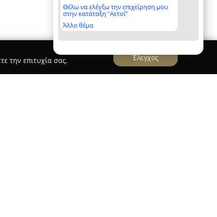
Θέλω να ελέγξω την επιχείρηση μου
στην κατάταξη "Αετοί"
Άλλο θέμα
Έλεγχος
τε την επιτυχία σας.
αστηριοποιείται από το 2008 στην περιοχή του
την παροχή εκπαίδευσης για την απόκτηση
φορες κατηγορίες οχημάτων, όπως αυτοκίνητα,
φορεία. Κύριος στόχος της σχολής είναι να
σφαλείς οδηγούς, εστιάζοντας όχι μόνο στην
 και στον σεβασμό προς τον Κώδικα Οδικής