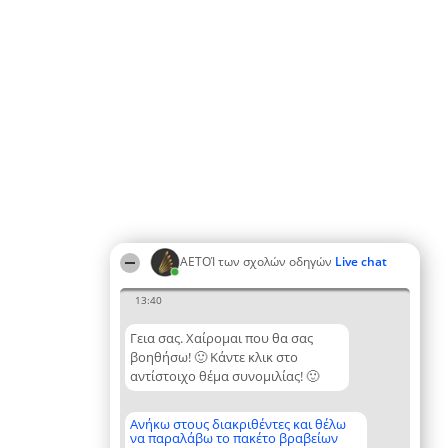
ΑΕΤΟΊ των σχολών οδηγών
Live chat
13:40
Γεια σας. Χαίρομαι που θα σας
βοηθήσω! 🙂 Κάντε κλικ στο
αντίστοιχο θέμα συνομιλίας! 🙂
Ανήκω στους διακριθέντες και θέλω
να παραλάβω το πακέτο βραβείων