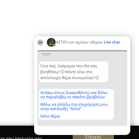
ΑΕΤΟΊ των σχολών οδηγών
Live chat
12:23
Γεια σας. Χαίρομαι που θα σας
βοηθήσω! 🙂 Κάντε κλικ στο
αντίστοιχο θέμα συνομιλίας! 🙂
Ανήκω στους διακριθέντες και θέλω
να παραλάβω το πακέτο βραβείων
Θέλω να ελέγξω την επιχείρηση μου
στην κατάταξη "Αετοί"
Άλλο θέμα
Έλεγχος
τε την επιτυχία σας.