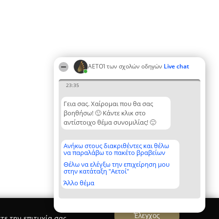
ΑΕΤΟΊ των σχολών οδηγών
Live chat
23:35
Γεια σας. Χαίρομαι που θα σας
βοηθήσω! 🙂 Κάντε κλικ στο
αντίστοιχο θέμα συνομιλίας! 🙂
Ανήκω στους διακριθέντες και θέλω
να παραλάβω το πακέτο βραβείων
Θέλω να ελέγξω την επιχείρηση μου
στην κατάταξη "Αετοί"
Άλλο θέμα
Έλεγχος
τε την επιτυχία σας.