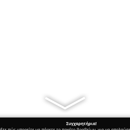
Συγχαρητήρια!
γξτε πώς μπορείτε να πάρετε το πακέτο βραβείων, για να απολαύσε