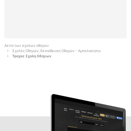
Αετοί των σχολών οδηγών
Σχολές Οδηγών, Εκπαίδευση Οδηγών - Αμπελοκηποι
Τροχος Σχολη Οδηγων