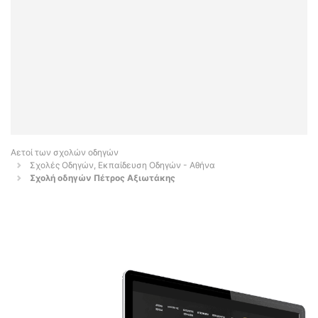
Αετοί των σχολών οδηγών
Σχολές Οδηγών, Εκπαίδευση Οδηγών - Αθήνα
Σχολή οδηγών Πέτρος Αξιωτάκης