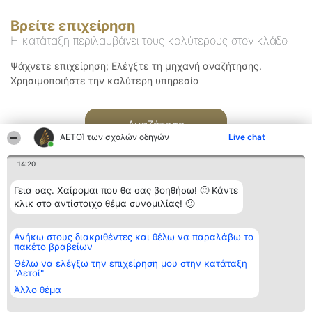
Βρείτε επιχείρηση
Η κατάταξη περιλαμβάνει τους καλύτερους στον κλάδο
Ψάχνετε επιχείρηση; Ελέγξτε τη μηχανή αναζήτησης.
Χρησιμοποιήστε την καλύτερη υπηρεσία
Αναζήτηση
ΑΕΤΟΊ των σχολών οδηγών
Live chat
14:20
Γεια σας. Χαίρομαι που θα σας βοηθήσω! 🙂 Κάντε
κλικ στο αντίστοιχο θέμα συνομιλίας! 🙂
Διοργανωτής της
Κατάταξη
Επικοινωνία
Ανήκω στους διακριθέντες και θέλω να παραλάβω το
κατάταξης
Διακριθέντες
Επικοινωνία
πακέτο βραβείων
BEAUTIFUL COMPANY
Λίστα όλων
Μονοπρόσωπη ΙΚΕ
των
Θέλω να ελέγξω την επιχείρηση μου στην κατάταξη
ΤΗΛ. ΕΠΙΚΟΙΝΩΝΙΑΣ:
διακριθέντων
"Αετοί"
2104128019
Μεθοδολογία
Άλλο θέμα
email:
Όροι &
aetoi@beautifulcompany.co
προϋποθέσεις
ΠΟΛΙΤΙΚΗ