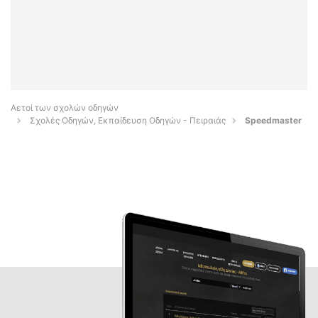
Αετοί των σχολών οδηγών
Σχολές Οδηγών, Εκπαίδευση Οδηγών - Πειραιάς
Speedmaster