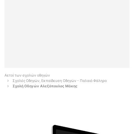
Αετοί των σχολών οδηγών
Σχολές Οδηγών, Εκπαίδευση Οδηγών - Παλαιό Φάληρο
Σχολή Οδηγών Αλεξόπουλος Μάκης