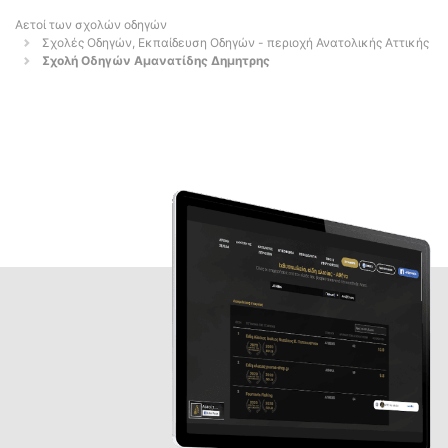
Αετοί των σχολών οδηγών
Σχολές Οδηγών, Εκπαίδευση Οδηγών - περιοχή Ανατολικής Αττικής
Σχολή Οδηγών Αμανατίδης Δημητρης