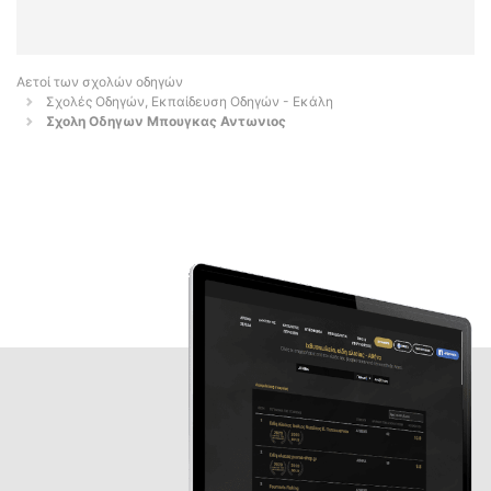
Αετοί των σχολών οδηγών
Σχολές Οδηγών, Εκπαίδευση Οδηγών - Εκάλη
Σχολη Οδηγων Μπουγκας Αντωνιος