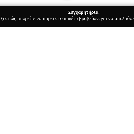
Συγχαρητήρια!
γξτε πώς μπορείτε να πάρετε το πακέτο βραβείων, για να απολαύσε
αίδευση Οδηγών - Γλυφάδα
Σχολή Οδηγών Θανάσης Ν. Καλύβ
ς Άνω Γλυφάδα
Σχετικά με την εταιρεία:
Η
Σχολή Οδηγών Θανάσης Ν.
εκπαίδευσης υποψήφιων οδηγών
Αργυρούπολη, ενώ το 2012 επέκ
έχει συνεισφέρει σημαντικά σ
Δείτε περισσότερα >>
30.000 υποψήφιους οδηγούς κα
περιοχής της νότιας Αθήνας.
Με εξειδικευμένους εκπαιδευτ
τεχνολογίας, η σχολή παρέχει 