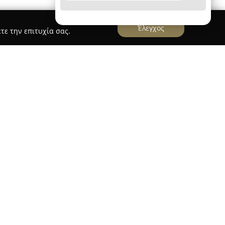
Έλεγχος
τε την επιτυχία σας.
ας Άνω Γλυφάδα
 Καλύβας
δραστηριοποιείται στον χώρο της
 από το 1988, όταν και ιδρύθηκε στην
τεινε τη λειτουργία της στη Γλυφάδα. Έκτοτε,
την οδική ασφάλεια εκπαιδεύοντας πάνω από
ι καλύπτοντας τις ανάγκες της ευρύτερης
ές και στόλο σύγχρονων οχημάτων τελευταίας
πλήρεις θεωρητικές και πρακτικές υπηρεσίες