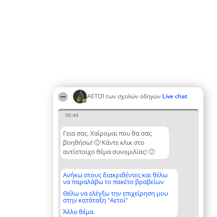
ΑΕΤΟΊ των σχολών οδηγών
Live chat
06:44
Γεια σας. Χαίρομαι που θα σας
βοηθήσω! 🙂 Κάντε κλικ στο
αντίστοιχο θέμα συνομιλίας! 🙂
Ανήκω στους διακριθέντες και θέλω
να παραλάβω το πακέτο βραβείων
Θέλω να ελέγξω την επιχείρηση μου
στην κατάταξη "Αετοί"
Άλλο θέμα