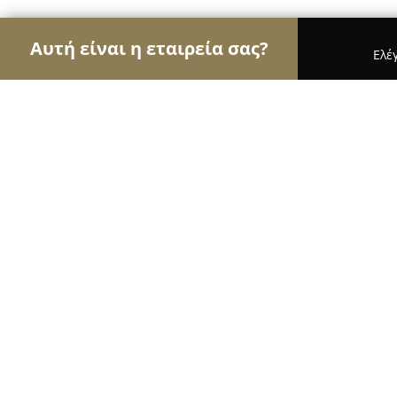
Αυτή είναι η εταιρεία σας?
Ελέ
Αετοί των σχολών οδηγών
Σχολές Οδηγών, Εκπ
Σχολή Οδηγών Θανάσης Ν. Καλύβα
10
(96)
Γλυφάδα, Glyfáda
Εμφάνιση αριθμού τηλεφώνου