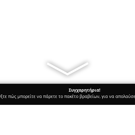
Συγχαρητήρια!
γξτε πώς μπορείτε να πάρετε το πακέτο βραβείων, για να απολαύσε
αίδευση Οδηγών - Βόλος
Σχολη Οδηγων Καθ'οδον-Driving Sch