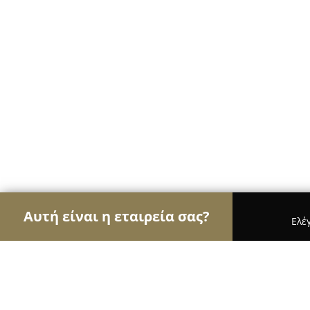
Αυτή είναι η εταιρεία σας?
Ελέ
Αετοί των σχολών οδηγών
Σχολές Οδηγών, Εκπ