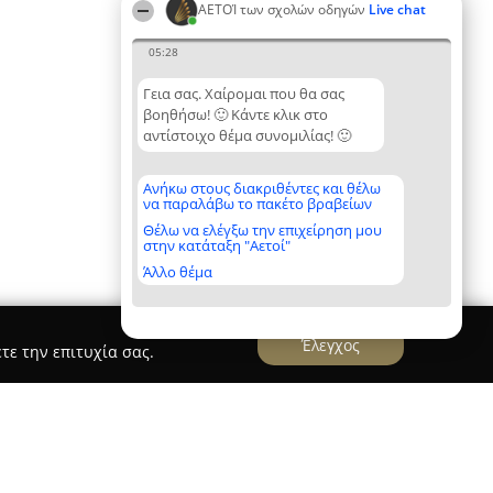
ΑΕΤΟΊ των σχολών οδηγών
Live chat
05:28
Γεια σας. Χαίρομαι που θα σας
βοηθήσω! 🙂 Κάντε κλικ στο
αντίστοιχο θέμα συνομιλίας! 🙂
Ανήκω στους διακριθέντες και θέλω
να παραλάβω το πακέτο βραβείων
Θέλω να ελέγξω την επιχείρηση μου
στην κατάταξη "Αετοί"
Άλλο θέμα
Έλεγχος
τε την επιτυχία σας.
ool Καθ'οδον