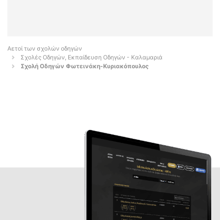
Αετοί των σχολών οδηγών
Σχολές Οδηγών, Εκπαίδευση Οδηγών - Καλαμαριά
Σχολή Οδηγών Φωτεινάκη-Κυριακόπουλος