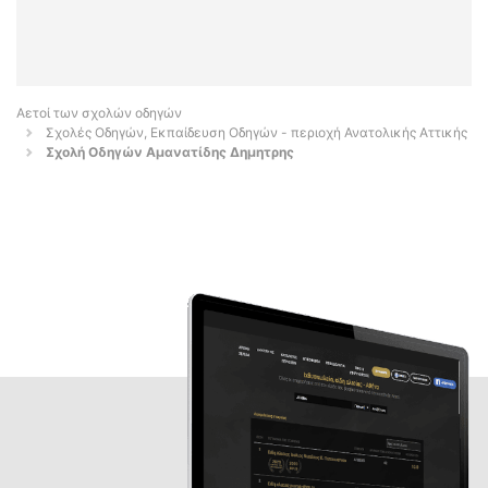
Αετοί των σχολών οδηγών
Σχολές Οδηγών, Εκπαίδευση Οδηγών - περιοχή Ανατολικής Αττικής
Σχολή Οδηγών Αμανατίδης Δημητρης