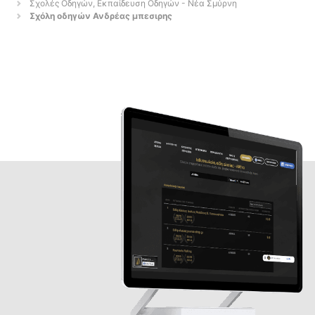
Σχολές Οδηγών, Εκπαίδευση Οδηγών - Νέα Σμύρνη
Σχόλη οδηγών Ανδρέας μπεσιρης