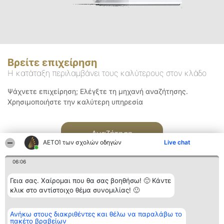
Βρείτε επιχείρηση
Η κατάταξη περιλαμβάνει τους καλύτερους στον κλάδο
Ψάχνετε επιχείρηση; Ελέγξτε τη μηχανή αναζήτησης.
Χρησιμοποιήστε την καλύτερη υπηρεσία
Αναζήτηση
ΑΕΤΟΊ των σχολών οδηγών
Live chat
06:06
Γεια σας. Χαίρομαι που θα σας βοηθήσω! 🙂 Κάντε
κλικ στο αντίστοιχο θέμα συνομιλίας! 🙂
Διοργανωτής της
Κατάταξη
Επικοινωνία
Ανήκω στους διακριθέντες και θέλω να παραλάβω το
κατάταξης
Διακριθέντες
Επικοινωνία
πακέτο βραβείων
BEAUTIFUL COMPANY
Λίστα όλων