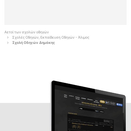
Αετοί των σχολών οδηγών
Σχολές Οδηγών, Εκπαίδευση Οδηγών - Άλιμος
Σχολή Οδηγών Δημάκης