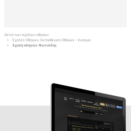
Αετοί των σχολών οδηγών
Σχολές Οδηγών, Εκπαίδευση Οδηγών - Ευοσμο
Σχολή οδηγών Φωτιάδης