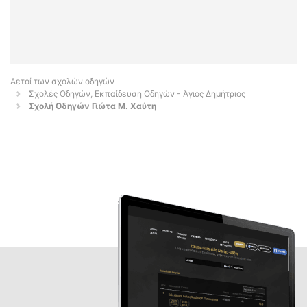
Αετοί των σχολών οδηγών
Σχολές Οδηγών, Εκπαίδευση Οδηγών - Άγιος Δημήτριος
Σχολή Οδηγών Γιώτα Μ. Χαύτη