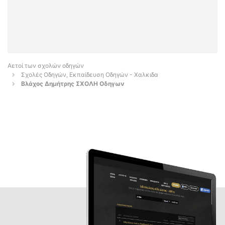
Αετοί των σχολών οδηγών
Σχολές Οδηγών, Εκπαίδευση Οδηγών - Χαλκιδα
Βλάχος Δημήτρης ΣΧΟΛΗ Οδηγων