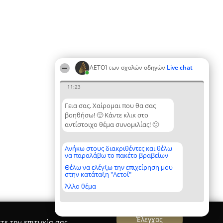
ΑΕΤΟΊ των σχολών οδηγών
Live chat
11:23
Γεια σας. Χαίρομαι που θα σας
βοηθήσω! 🙂 Κάντε κλικ στο
αντίστοιχο θέμα συνομιλίας! 🙂
Ανήκω στους διακριθέντες και θέλω
να παραλάβω το πακέτο βραβείων
Θέλω να ελέγξω την επιχείρηση μου
στην κατάταξη "Αετοί"
Άλλο θέμα
Έλεγχος
τε την επιτυχία σας.