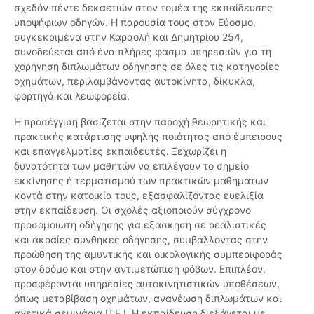
σχεδόν πέντε δεκαετιών στον τομέα της εκπαίδευσης
υποψήφιων οδηγών. Η παρουσία τους στον Εύοσμο,
συγκεκριμένα στην Καραολή και Δημητρίου 254,
συνοδεύεται από ένα πλήρες φάσμα υπηρεσιών για τη
χορήγηση διπλωμάτων οδήγησης σε όλες τις κατηγορίες
οχημάτων, περιλαμβάνοντας αυτοκίνητα, δίκυκλα,
φορτηγά και λεωφορεία.
Η προσέγγιση βασίζεται στην παροχή θεωρητικής και
πρακτικής κατάρτισης υψηλής ποιότητας από έμπειρους
και επαγγελματίες εκπαιδευτές. Ξεχωρίζει η
δυνατότητα των μαθητών να επιλέγουν το σημείο
εκκίνησης ή τερματισμού των πρακτικών μαθημάτων
κοντά στην κατοικία τους, εξασφαλίζοντας ευελιξία
στην εκπαίδευση. Οι σχολές αξιοποιούν σύγχρονο
προσομοιωτή οδήγησης για εξάσκηση σε ρεαλιστικές
και ακραίες συνθήκες οδήγησης, συμβάλλοντας στην
προώθηση της αμυντικής και οικολογικής συμπεριφοράς
στον δρόμο και στην αντιμετώπιση φόβων. Επιπλέον,
προσφέρονται υπηρεσίες αυτοκινητιστικών υποθέσεων,
όπως μεταβίβαση οχημάτων, ανανέωση διπλωμάτων και
σχετικά σεμινάρια Π.Ε.Ι. Η εκπαίδευση διεξάγεται με