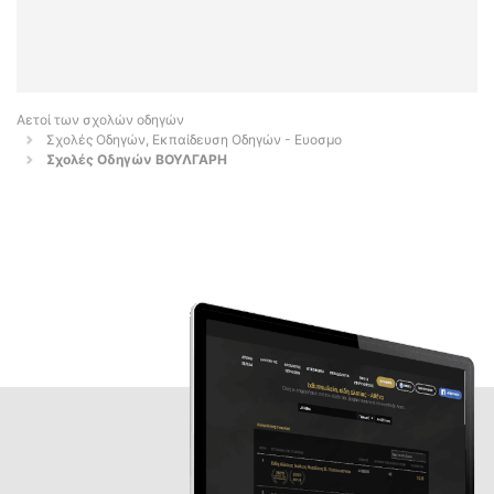
Αετοί των σχολών οδηγών
Σχολές Οδηγών, Εκπαίδευση Οδηγών - Ευοσμο
Σχολές Οδηγών ΒΟΥΛΓΑΡΗ