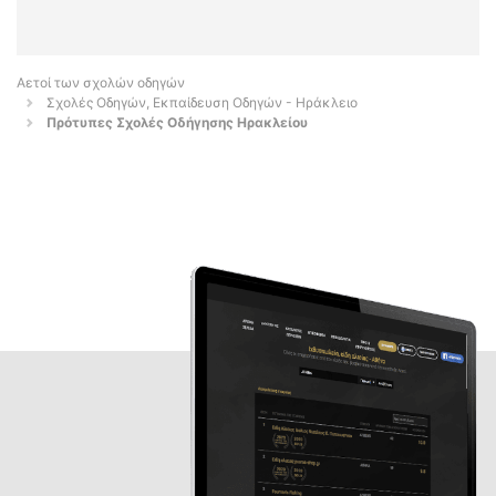
Αετοί των σχολών οδηγών
Σχολές Οδηγών, Εκπαίδευση Οδηγών - Ηράκλειο
Πρότυπες Σχολές Οδήγησης Ηρακλείου