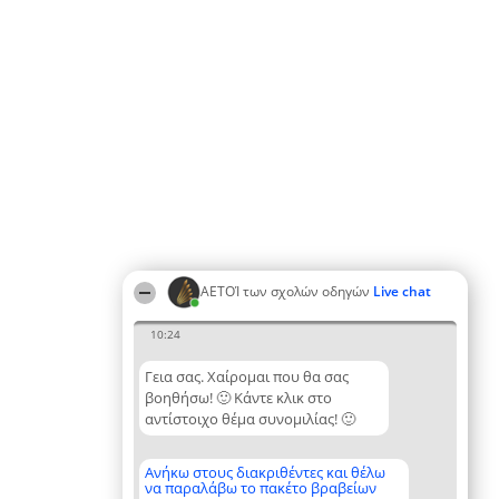
ΑΕΤΟΊ των σχολών οδηγών
Live chat
10:24
Γεια σας. Χαίρομαι που θα σας
βοηθήσω! 🙂 Κάντε κλικ στο
αντίστοιχο θέμα συνομιλίας! 🙂
Ανήκω στους διακριθέντες και θέλω
να παραλάβω το πακέτο βραβείων