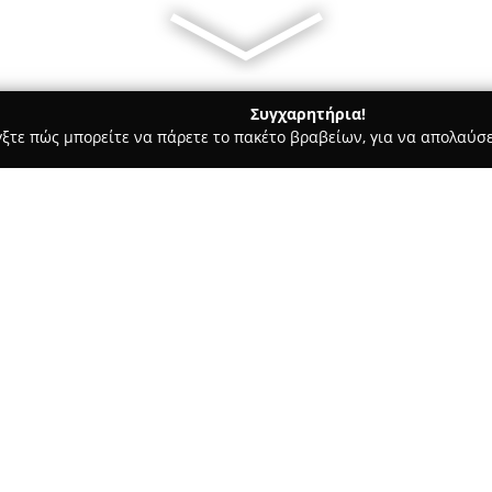
Συγχαρητήρια!
γξτε πώς μπορείτε να πάρετε το πακέτο βραβείων, για να απολαύσε
αίδευση Οδηγών - Βύρωνας
Σχολή οδηγών Test Drive Γιαννα
όπουλος Χαράλαμπος
Σχετικά με την εταιρεία:
Η
Σχολή Οδηγών Test Drive 
Βύρωνα Αττικής, στην οδό Εμπ
της εκπαίδευσης υποψηφίων οδ
σωστή κυκλοφοριακή αγωγή, η 
Δείτε περισσότερα >>
ασφαλή καθοδήγηση, με προσήλ
την εκπαιδευτική διαδικασία. 