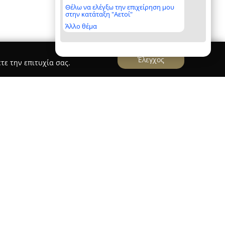
Θέλω να ελέγξω την επιχείρηση μου
στην κατάταξη "Αετοί"
Άλλο θέμα
Έλεγχος
τε την επιτυχία σας.
κόπουλος Χαράλαμπος
Γιαννακόπουλος Χαράλαμπος
λειτουργεί στον
εδοκλέους 103, παρέχοντας υπηρεσίες στον χώρο
ηγών από τις αρχές του 2000. Βασιζόμενη στη
σχολή δίνει έμφαση στην ουσιαστική και
ωση στην οδική ασφάλεια, το αυτοκίνητο και
Η μακρόχρονη εμπειρία και η διαρκής