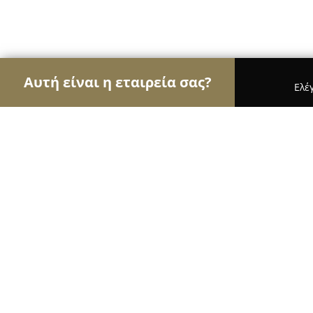
Αυτή είναι η εταιρεία σας?
Ελέ
Αετοί των σχολών οδηγών
Σχολές Οδηγών, Εκπ
Σχολή οδηγών Test Drive Γιαννακ
9.5
(32)