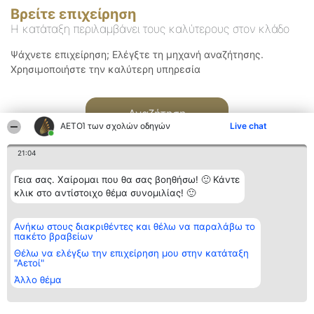
Βρείτε επιχείρηση
Η κατάταξη περιλαμβάνει τους καλύτερους στον κλάδο
Ψάχνετε επιχείρηση; Ελέγξτε τη μηχανή αναζήτησης.
Χρησιμοποιήστε την καλύτερη υπηρεσία
Αναζήτηση
ΑΕΤΟΊ των σχολών οδηγών
Live chat
21:04
Γεια σας. Χαίρομαι που θα σας βοηθήσω! 🙂 Κάντε
κλικ στο αντίστοιχο θέμα συνομιλίας! 🙂
Διοργανωτής της
Κατάταξη
Επικοινωνία
Ανήκω στους διακριθέντες και θέλω να παραλάβω το
κατάταξης
Διακριθέντες
Επικοινωνία
πακέτο βραβείων
BEAUTIFUL COMPANY
Λίστα όλων
Μονοπρόσωπη ΙΚΕ
των
Θέλω να ελέγξω την επιχείρηση μου στην κατάταξη
ΤΗΛ. ΕΠΙΚΟΙΝΩΝΙΑΣ:
διακριθέντων
"Αετοί"
2104128019
Μεθοδολογία
Άλλο θέμα
email:
Όροι &
aetoi@beautifulcompany.co
προϋποθέσεις
ΠΟΛΙΤΙΚΗ
ΑΠΟΡΡΗΤΟΥ