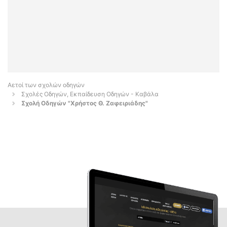
Αετοί των σχολών οδηγών
Σχολές Οδηγών, Εκπαίδευση Οδηγών - Καβάλα
Σχολή Οδηγών "Χρήστος Θ. Ζαφειριάδης"