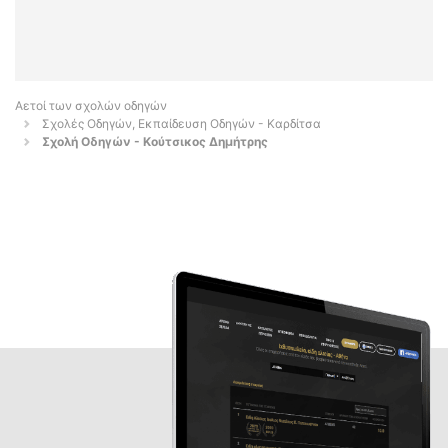
Αετοί των σχολών οδηγών
Σχολές Οδηγών, Εκπαίδευση Οδηγών - Καρδίτσα
Σχολή Οδηγών - Κούτσικος Δημήτρης