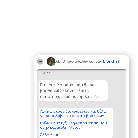
ΑΕΤΟΊ των σχολών οδηγών
Live chat
04:27
Γεια σας. Χαίρομαι που θα σας
βοηθήσω! 🙂 Κάντε κλικ στο
αντίστοιχο θέμα συνομιλίας! 🙂
Ανήκω στους διακριθέντες και θέλω
να παραλάβω το πακέτο βραβείων
Θέλω να ελέγξω την επιχείρηση μου
στην κατάταξη "Αετοί"
Άλλο θέμα