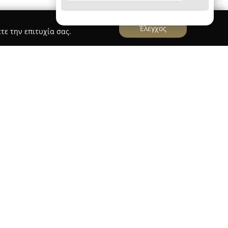
Έλεγχος
τε την επιτυχία σας.
ρεύει στην Εθνικής Αντιστάσεως 48, στην
ειτουργεί από το 1996, διαθέτοντας
μπειρίας στον χώρο της εκπαίδευσης υποψηφίων
πρόγραμμα επικεντρώνεται στη διεξοδική
Κυκλοφορίας και στην ανάπτυξη δεξιοτήτων
ριο στόχο την ενίσχυση της οδικής ασφάλειας.
τη δημιουργία υπεύθυνων και καταρτισμένων
ζουν αποτελεσματικά τις απαιτήσεις της