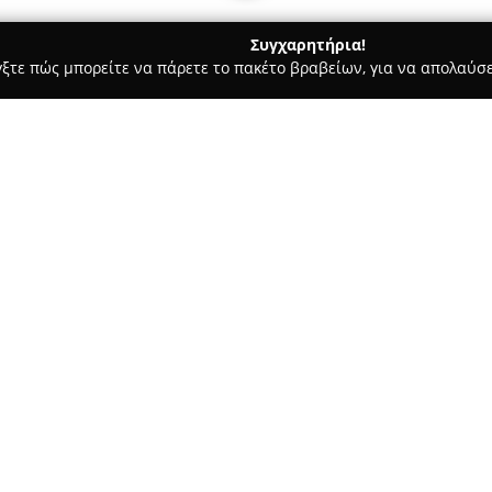
Συγχαρητήρια!
γξτε πώς μπορείτε να πάρετε το πακέτο βραβείων, για να απολαύσε
αίδευση Οδηγών - Καλαμαριά
Σχολη Οδηγων Τσαλικηs
Σχετικά με την εταιρεία:
Η
Σχολή Οδηγών Τσαλίκης
εδ
Καλαμαριά Θεσσαλονίκης, και λ
περισσότερα από 25 χρόνια ε
οδηγών. Το εκπαιδευτικό της 
εκμάθηση του Κώδικα Οδικής 
χειρισμού του οχήματος, με κύ
Η σχολή εκπαιδεύει με σκοπό 
οδηγών, ικανών να αντιμετωπί