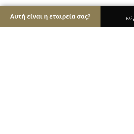
Αυτή είναι η εταιρεία σας?
Ελέ
Αετοί των σχολών οδηγών
Σχολές Οδηγών, Εκπ
Σχολη Οδηγων Τσαλικηs
9.1
(32)
Καλαμαριά, Thessaloníki
Εμφάνιση αριθμού τηλεφώνου