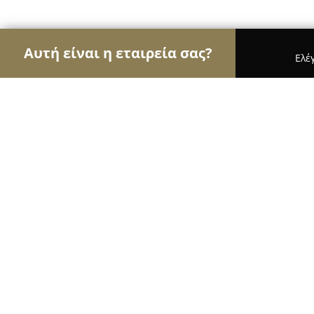
Αυτή είναι η εταιρεία σας?
Ελέ
Αετοί των σχολών οδηγών
Σχολές Οδηγών, Εκπ
Σχολή οδηγών Σταύρος Πλυτάς
10
(372)
Αγία Παρασκευή, Λεωφ. Μεσογείων 410