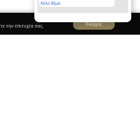
Άλλο θέμα
Έλεγχος
τε την επιτυχία σας.
υτάς
υτάς
, που βρίσκεται στην περιοχή της Αγίας
γείων 410, δραστηριοποιείται επιτυχώς στον
το 1987. Η πολυετής παρουσία της στη
δευση υποψηφίων οδηγών διακρίνεται για τη
λογία της στη διδασκαλία. Ως βασικός στόχος
 εκπαίδευση των μαθητών, με ιδιαίτερη έμφαση
όσο και στην καλλιέργεια υπεύθυνης οδηγικής