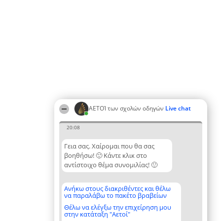
ΑΕΤΟΊ των σχολών οδηγών
Live chat
20:08
Γεια σας. Χαίρομαι που θα σας
βοηθήσω! 🙂 Κάντε κλικ στο
αντίστοιχο θέμα συνομιλίας! 🙂
Ανήκω στους διακριθέντες και θέλω
να παραλάβω το πακέτο βραβείων
Θέλω να ελέγξω την επιχείρηση μου
στην κατάταξη "Αετοί"