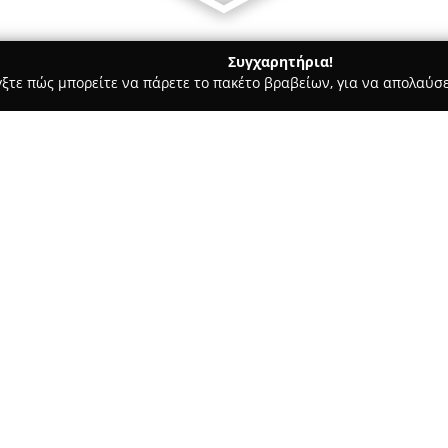
Συγχαρητήρια!
γξτε πώς μπορείτε να πάρετε το πακέτο βραβείων, για να απολαύσε
αίδευση Οδηγών - Αγία Παρασκευή
Σχολή οδηγών Σταύρος Πλ
Σχετικά με την εταιρεία:
Η
Σχολή Οδηγών Σταύρος Πλ
Παρασκευής στη Λεωφόρο Μεσο
χώρο των σχολών οδηγών από 
θεωρητική και πρακτική εκπαί
Δείτε περισσότερα >>
σοβαρή και οργανωμένη μεθοδο
της σχολής ορίζεται η πλήρης
τόσο στην πρακτική εξάσκηση 
συμπεριφοράς.