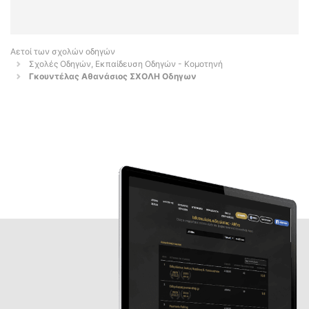
Αετοί των σχολών οδηγών
Σχολές Οδηγών, Εκπαίδευση Οδηγών - Κομοτηνή
Γκουντέλας Αθανάσιος ΣΧΟΛΗ Οδηγων