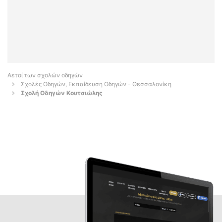
Αετοί των σχολών οδηγών
Σχολές Οδηγών, Εκπαίδευση Οδηγών - Θεσσαλονίκη
Σχολή Οδηγών Κουτσιώλης