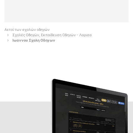
Αετοί των σχολών οδηγών
Σχολές Οδηγών, Εκπαίδευση Οδηγών - Λαρισα
Ιωαννου Σχολη Οδηγων