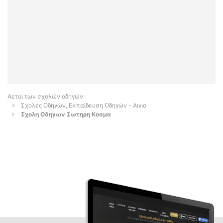
Αετοί των σχολών οδηγών
Σχολές Οδηγών, Εκπαίδευση Οδηγών - Αιγιο
Σχολη Οδηγων Σωτηρη Κοσμα